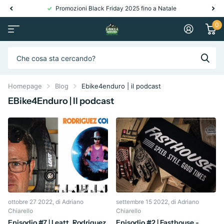
Promozioni Black Friday 2025 fino a Natale
0
Homepage
Blog
Ebike4enduro | il podcast
EBike4Enduro | Il podcast
ottobre 27 2022
, di Adriano
settembre 15 2022
, di Adriano
Chiarello
Chiarello
Episodio #7 | Leatt, Rodriguez,
Episodio #2 | Fasthouse -