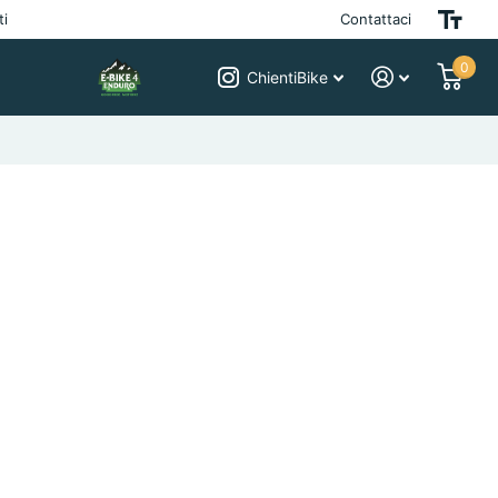
ti
Contattaci
0
ChientiBike