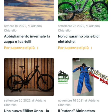
ottobre 10 2022
, di Adriano
settembre 26 2022
, di Adriano
Chiarello
Chiarello
Abbigliamento invernale, la
Non ci saranno più le bici
zappa e i cartelli
elettriche!
Per saperne di più
Per saperne di più
settembre 20 2022
, di Adriano
novembre 16 2021
, di Adriano
Chiarello
Chiarello
Una nuova EBike: Unno - la
Il "tutone" Alpinestars