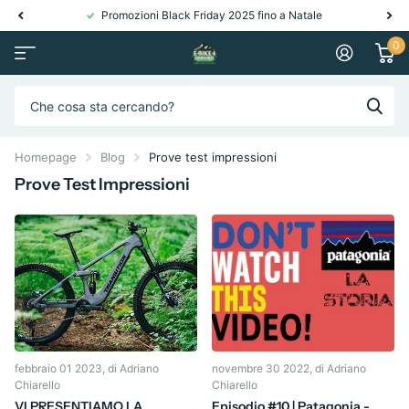
Promozioni Black Friday 2025 fino a Natale
0
Homepage
Blog
Prove test impressioni
Prove Test Impressioni
febbraio 01 2023
, di Adriano
novembre 30 2022
, di Adriano
Chiarello
Chiarello
VI PRESENTIAMO LA
Episodio #10 | Patagonia -