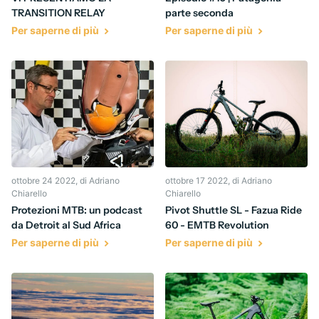
TRANSITION RELAY
parte seconda
Per saperne di più
Per saperne di più
ottobre 24 2022
, di Adriano
ottobre 17 2022
, di Adriano
Chiarello
Chiarello
Protezioni MTB: un podcast
Pivot Shuttle SL - Fazua Ride
da Detroit al Sud Africa
60 - EMTB Revolution
Per saperne di più
Per saperne di più