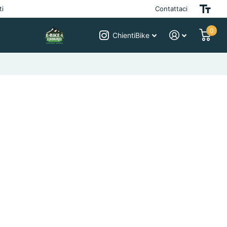
ti
Contattaci
0
ChientiBike