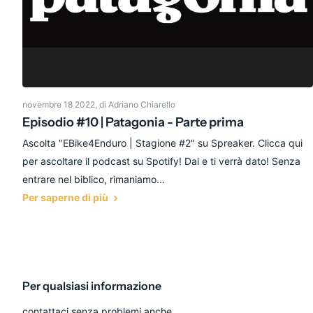
novembre 18 2022
, di Adriano Chiarello
Episodio #10 | Patagonia - Parte prima
Ascolta "EBike4Enduro | Stagione #2" su Spreaker. Clicca qui
per ascoltare il podcast su Spotify! Dai e ti verrà dato! Senza
entrare nel biblico, rimaniamo...
Per saperne di più
Per qualsiasi informazione
contattaci senza problemi anche